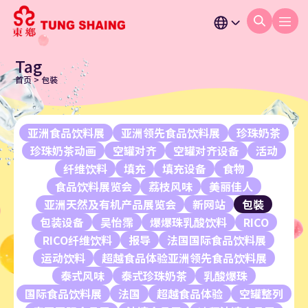
Tag
首页
>
包裝
亚洲食品饮料展
亚洲领先食品饮料展
珍珠奶茶
珍珠奶茶动画
空罐对齐
空罐对齐设备
活动
纤维饮料
填充
填充设备
食物
食品饮料展览会
荔枝风味
美丽佳人
亚洲天然及有机产品展览会
新网站
包裝
包装设备
吴怡霈
爆爆珠乳酸饮料
RICO
RICO纤维饮料
报导
法国国际食品饮料展
运动饮料
超越食品体验亚洲领先食品饮料展
泰式风味
泰式珍珠奶茶
乳酸爆珠
国际食品饮料展
法国
超越食品体验
空罐整列