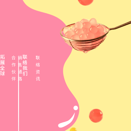
拓
联
合
销
联
展
络
作
售
络
全
我
伙
通
资
球
们
伴
路
讯