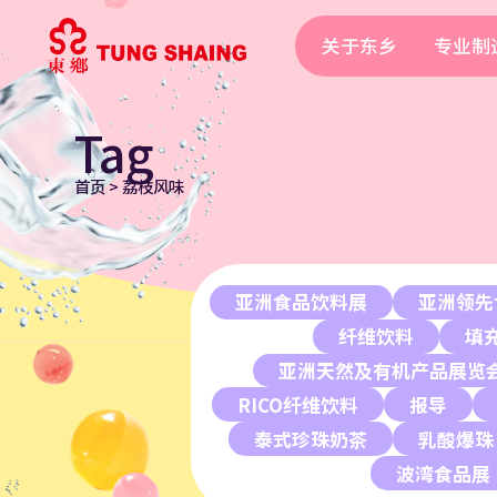
关于东乡
专业制
Tag
首页
>
荔枝风味
亚洲食品饮料展
亚洲领先
纤维饮料
填
亚洲天然及有机产品展览
RICO纤维饮料
报导
泰式珍珠奶茶
乳酸爆珠
波湾食品展