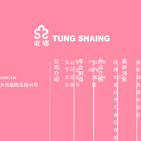
公
专
产
最
关
公
专
产
生
ODM
紅
最
司
业
品
新
于
司
业
线
产
&
牌
新
介
制
介
消
.com.tw
东
沿
证
流
OEM
RICO
消
绍
造
绍
息
心乡员鹿路五段45号
乡
革
书
程
速
息
纤
媒
休
体
闲
报
食
导
品
保
健