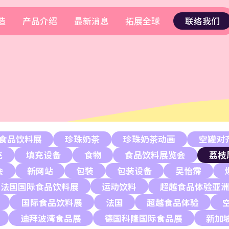
造
产品介绍
最新消息
拓展全球
联络我们
食品饮料展
珍珠奶茶
珍珠奶茶动画
空罐对
充
填充设备
食物
食品饮料展览会
荔枝
会
新网站
包裝
包装设备
吴怡霈
法国国际食品饮料展
运动饮料
超越食品体验亚
国际食品饮料展
法国
超越食品体验
迪拜波湾食品展
德国科隆国际食品展
新加