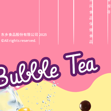
闲
报
食
导
品
保
健
东乡食品股份有限公司 2025
食
©All rights reserved.
品