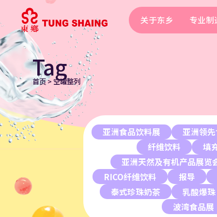
关于东乡
专业制
Tag
首页
>
空罐整列
亚洲食品饮料展
亚洲领先
纤维饮料
填
亚洲天然及有机产品展览
RICO纤维饮料
报导
泰式珍珠奶茶
乳酸爆珠
波湾食品展