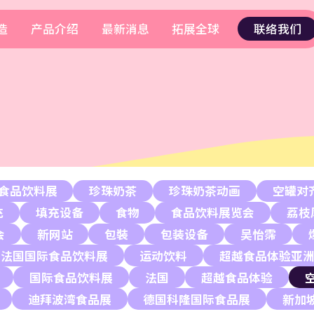
造
产品介绍
最新消息
拓展全球
联络我们
食品饮料展
珍珠奶茶
珍珠奶茶动画
空罐对
充
填充设备
食物
食品饮料展览会
荔枝
会
新网站
包裝
包装设备
吴怡霈
法国国际食品饮料展
运动饮料
超越食品体验亚
国际食品饮料展
法国
超越食品体验
迪拜波湾食品展
德国科隆国际食品展
新加