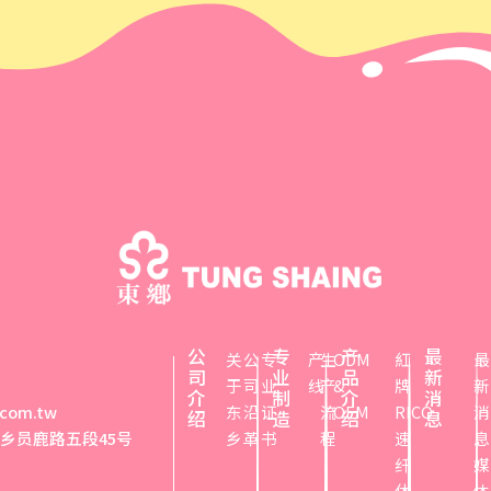
公
专
产
最
关
公
专
产
生
ODM
紅
最
司
业
品
新
于
司
业
线
产
&
牌
新
介
制
介
消
.com.tw
东
沿
证
流
OEM
RICO
消
绍
造
绍
息
心乡员鹿路五段45号
乡
革
书
程
速
息
纤
媒
休
体