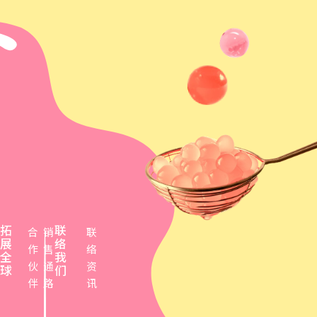
拓
联
合
销
联
展
络
作
售
络
全
我
伙
通
资
球
们
伴
路
讯