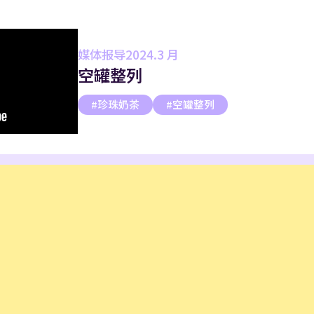
媒体报导
2024.3 月
空罐整列
珍珠奶茶
空罐整列