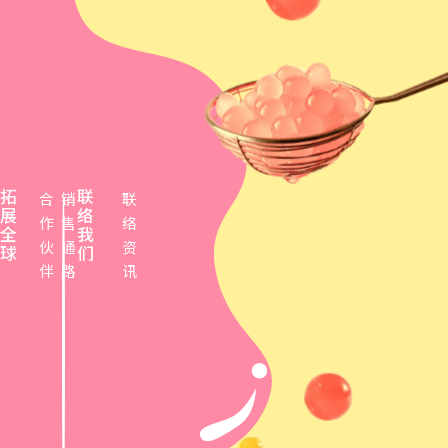
拓
联
合
销
联
展
络
作
售
络
全
我
伙
通
资
球
们
伴
路
讯