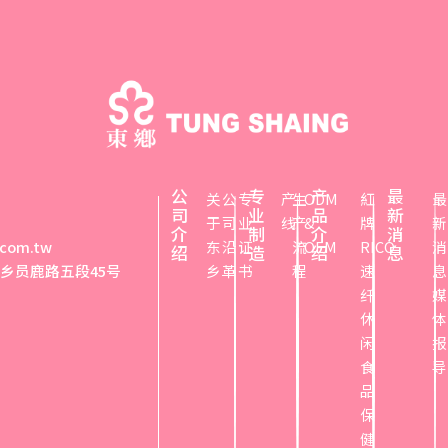
公
专
产
最
关
公
专
产
生
ODM
紅
最
司
业
品
新
于
司
业
线
产
&
牌
新
介
制
介
消
.com.tw
东
沿
证
流
OEM
RICO
消
绍
造
绍
息
心乡员鹿路五段45号
乡
革
书
程
速
息
纤
媒
休
体
闲
报
食
导
品
保
健