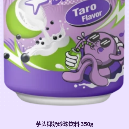
芋头椰奶珍珠饮料 350g