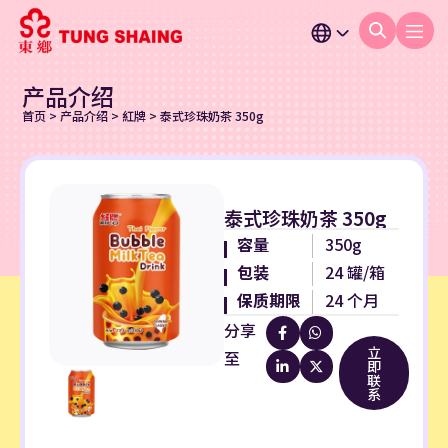
产品介绍
首页
>
产品介绍
>
紅牌
>
泰式珍珠奶茶 350g
泰式珍珠奶茶 350g
容量
350g
包装
24 罐/箱
保质期限
24 个月
分享
立
至
即
联
系