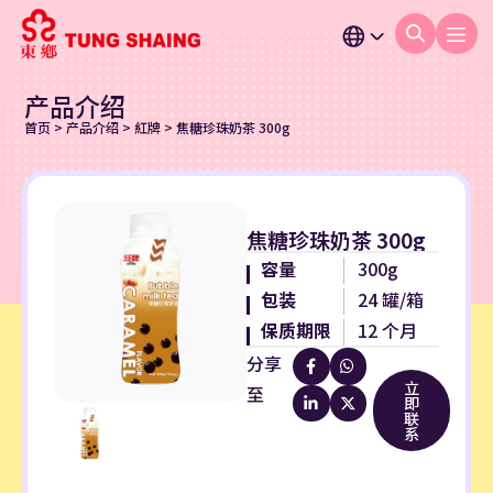
产品介绍
首页
>
产品介绍
>
紅牌
>
焦糖珍珠奶茶 300g
焦糖珍珠奶茶 300g
容量
300g
包装
24 罐/箱
保质期限
12 个月
分享
立
至
即
联
系