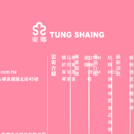
公
專
產
最
關
公
專
產
生
ODM
紅
最
司
業
品
新
於
司
業
線
產
&
牌
新
介
製
介
消
.com.tw
東
沿
證
流
OEM
RICO
消
紹
造
紹
息
埔心鄉員鹿路五段45號
鄉
革
書
程
速
息
纖
媒
休
體
閒
報
食
導
品
保
健