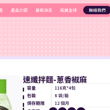
造
產品介紹
最新消息
拓展全球
聯絡我們
速纖拌麵-蔥香椒麻
容量
116克*4包
包裝
6 袋/箱
保存期限
12 個月