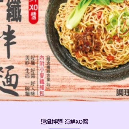
速纖拌麵-海鮮XO醬