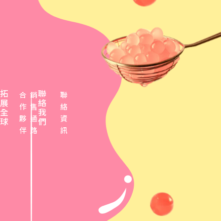
拓
聯
合
銷
聯
展
絡
作
售
絡
全
我
夥
通
資
球
們
伴
路
訊