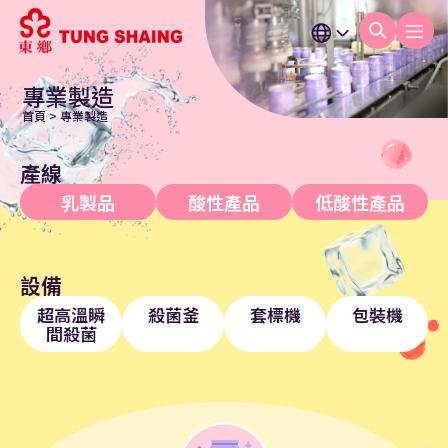
專業製造
首頁
>
專業製造
產線
乳製品
酸性產品
低酸性產品
設備
超高溫瞬
殺菌釜
套標機
包裝機
間殺菌