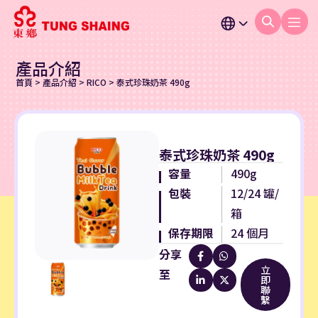
產品介紹
首頁
>
產品介紹
>
RICO
>
泰式珍珠奶茶 490g
泰式珍珠奶茶 490g
容量
490g
包裝
12/24 罐/
箱
保存期限
24 個月
分享
立
至
即
聯
繫