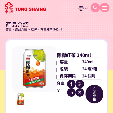
產品介紹
首頁
>
產品介紹
>
紅牌
>
檸檬紅茶 340ml
檸檬紅茶 340ml
容量
340ml
包裝
24 罐/箱
保存期限
24 個月
分享
立
至
即
聯
繫