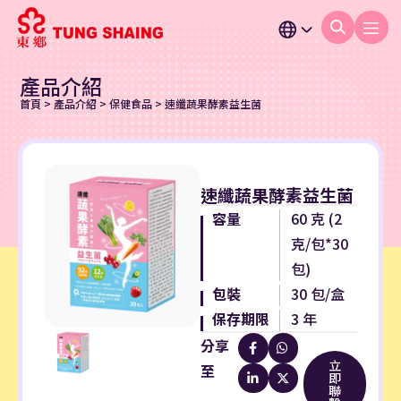
產品介紹
首頁
>
產品介紹
>
保健食品
>
速纖蔬果酵素益生菌
速纖蔬果酵素益生菌
容量
60 克 (2
克/包*30
包)
包裝
30 包/盒
保存期限
3 年
分享
立
至
即
聯