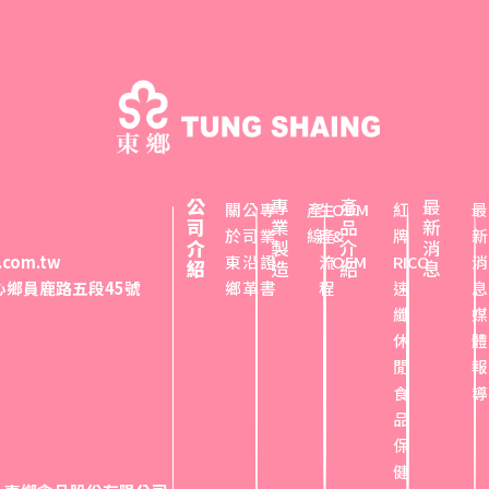
公
專
產
最
關
公
專
產
生
ODM
紅
最
司
業
品
新
於
司
業
線
產
&
牌
新
介
製
介
消
.com.tw
東
沿
證
流
OEM
RICO
消
紹
造
紹
息
埔心鄉員鹿路五段45號
鄉
革
書
程
速
息
纖
媒
休
體
閒
報
食
導
品
保
健