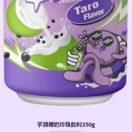
芋頭椰奶珍珠飲料350g