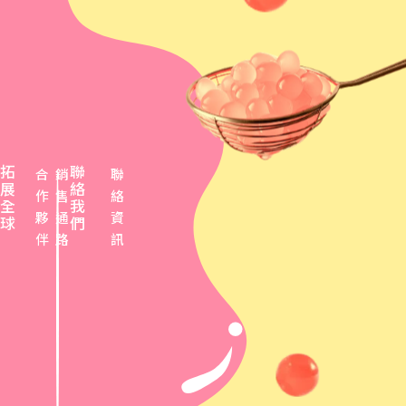
拓
聯
合
銷
聯
展
絡
作
售
絡
全
我
夥
通
資
球
們
伴
路
訊